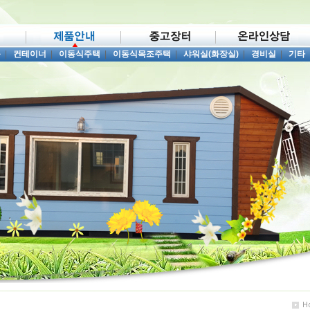
품
|
컨테이너
|
이동식주택
|
이동식목조주택
|
샤워실(화장실)
|
경비실
|
기타