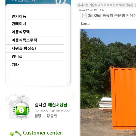
로그인
회원가입
3mX6m 통유리 주문형 컨테
인기제품
컨테이너
korea
이동식주택
이동식목조주택
샤워실(화장실)
경비실
기타