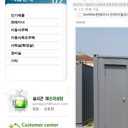
로그인
회원가입
3mX6m컨테이너 칸막이및
인기제품
컨테이너
korea
이동식주택
이동식목조주택
샤워실(화장실)
경비실
기타