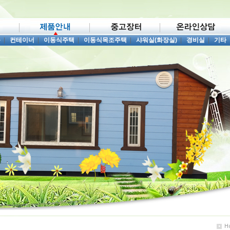
품
|
컨테이너
|
이동식주택
|
이동식목조주택
|
샤워실(화장실)
|
경비실
|
기타