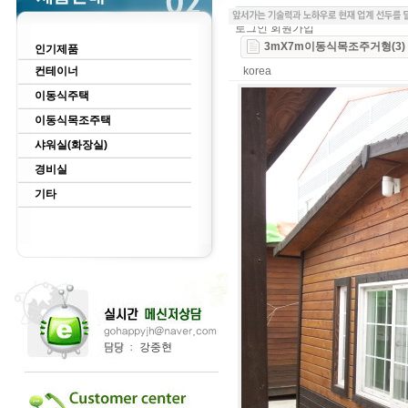
로그인
회원가입
3mX7m이동식목조주거형(3)
인기제품
컨테이너
korea
이동식주택
이동식목조주택
샤워실(화장실)
경비실
기타