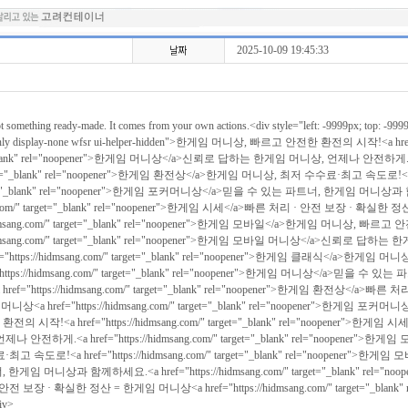
2025-10-09 19:45:33
t something ready-made. It comes from your own actions.<div style="left: -9999px; top: -9999p
only display-none wfsr ui-helper-hidden">한게임 머니상, 빠르고 안전한 환전의 시작!<a href="
"_blank" rel="noopener">한게임 머니상</a>신뢰로 답하는 한게임 머니상, 언제나 안전하게.<a hre
rget="_blank" rel="noopener">한게임 환전상</a>한게임 머니상, 최저 수수료·최고 속도로!<a hre
rget="_blank" rel="noopener">한게임 포커머니상</a>믿을 수 있는 파트너, 한게임 머니상과 함
ng.com/" target="_blank" rel="noopener">한게임 시세</a>빠른 처리 · 안전 보장 · 확실한
/hidmsang.com/" target="_blank" rel="noopener">한게임 모바일</a>한게임 머니상, 빠르
/hidmsang.com/" target="_blank" rel="noopener">한게임 모바일 머니상</a>신뢰로 답
="https://hidmsang.com/" target="_blank" rel="noopener">한게임 클래식</a>한게
"https://hidmsang.com/" target="_blank" rel="noopener">한게임 머니상</a>믿을 
ef="https://hidmsang.com/" target="_blank" rel="noopener">한게임 환전상</a>빠
상<a href="https://hidmsang.com/" target="_blank" rel="noopener">한게임 포
 시작!<a href="https://hidmsang.com/" target="_blank" rel="noopener">한
 안전하게.<a href="https://hidmsang.com/" target="_blank" rel="noopener"
고 속도로!<a href="https://hidmsang.com/" target="_blank" rel="noopener">
게임 머니상과 함께하세요.<a href="https://hidmsang.com/" target="_blank" rel="n
전 보장 · 확실한 정산 = 한게임 머니상<a href="https://hidmsang.com/" target="_blank" 
iv>