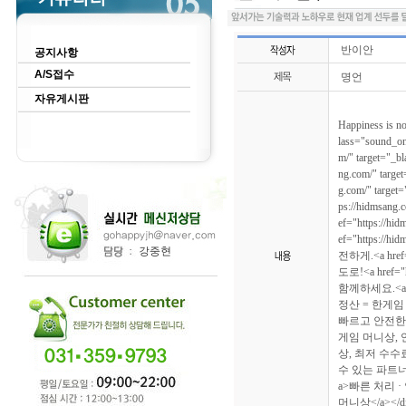
반이안
공지사항
A/S접수
명언
자유게시판
Happiness is no
lass="sound_
m/" target=
ng.com/" ta
g.com/" ta
ps://hidmsa
ef="https:/
ef="https:/
전하게.<a href
도로!<a href=
함께하세요.<a hr
정산 = 한게임 머니
빠르고 안전한 환전의
게임 머니상, 언제나
상, 최저 수수료·최
수 있는 파트너, 한
a>빠른 처리 · 안
머니상</a></d