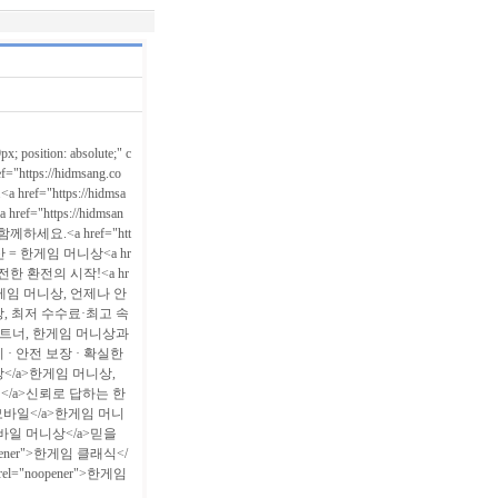
x; position: absolute;" c
https://hidmsang.co
f="https://hidmsa
f="https://hidmsan
께하세요.<a href="htt
 정산 = 한게임 머니상<a hr
고 안전한 환전의 시작!<a hr
하는 한게임 머니상, 언제나 안
임 머니상, 최저 수수료·최고 속
수 있는 파트너, 한게임 머니상과
른 처리 · 안전 보장 · 확실한
커머니상</a>한게임 머니상,
게임 시세</a>신뢰로 답하는 한
>한게임 모바일</a>한게임 머니
한게임 모바일 머니상</a>믿을
oopener">한게임 클래식</
rel="noopener">한게임