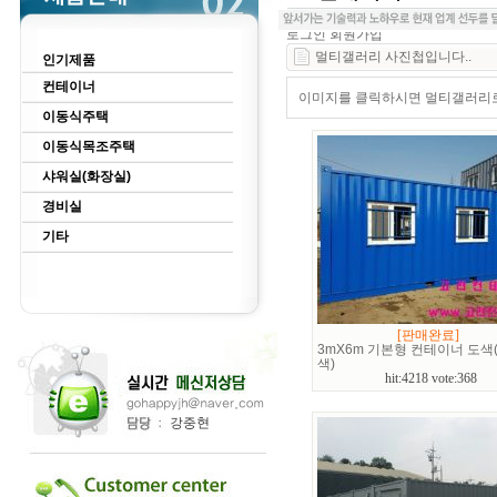
로그인
회원가입
멀티갤러리 사진첩입니다..
인기제품
컨테이너
이미지를 클릭하시면 멀티갤러리로 
이동식주택
이동식목조주택
샤워실(화장실)
경비실
기타
[판매완료]
3mX6m 기본형 컨테이너 도색
색)
hit:4218 vote:368