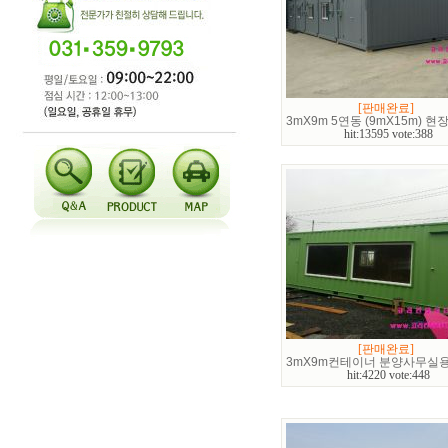
[판매완료]
3mX9m 5연동 (9mX15m) 
hit:13595 vote:388
[판매완료]
3mX9m컨테이너 분양사무실용
hit:4220 vote:448