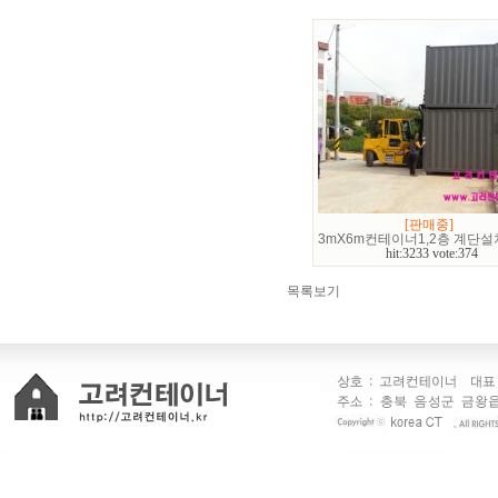
[판매중]
3mX6m컨테이너1,2층 계단설
hit:3233 vote:374
목록보기