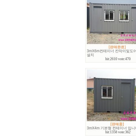
[판매완료]
3mX6m컨테이너 칸막이및도
설치
hit:2610 vote:470
[판매중]
3mX4m 기본형 컨테이너 입니
hit:1358 vote:362