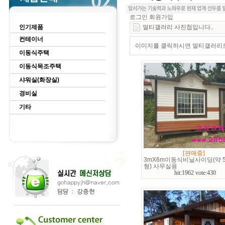
로그인
회원가입
인기제품
멀티갤러리 사진첩입니다..
컨테이너
이미지를 클릭하시면 멀티갤러리로 
이동식주택
이동식목조주택
샤워실(화장실)
경비실
기타
[판매중]
3mX6m이동식비닐사이딩(약 5
형) 사무실용
hit:1962 vote:430