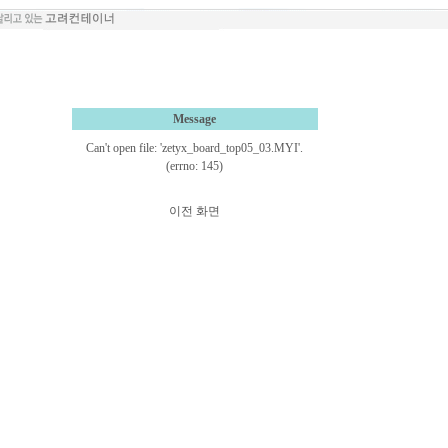
Message
Can't open file: 'zetyx_board_top05_03.MYI'.
(errno: 145)
이전 화면