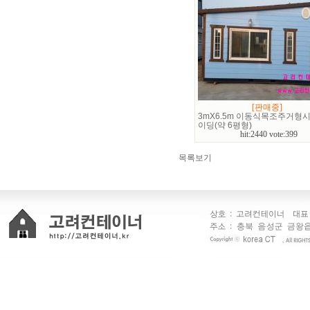
[판매중]
3mX6.5m 이동식목조주거형
이딩(약 6평형)
hit:2440 vote:399
목록보기