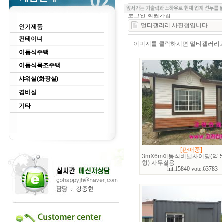
로그인
회원가입
멀티갤러리 사진첩입니다..
인기제품
컨테이너
이미지를 클릭하시면 멀티갤러리로 
이동식주택
이동식목조주택
샤워실(화장실)
경비실
기타
[판매중]
3mX6m이동식비닐사이딩(약 5
형) 사무실용
hit:15840 vote:63783